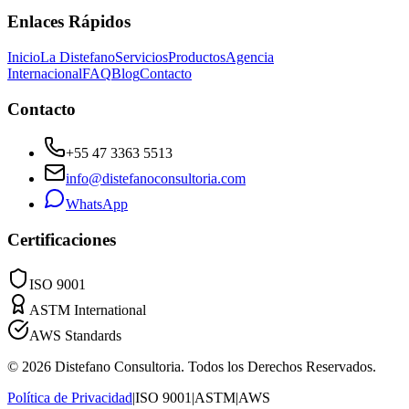
Enlaces Rápidos
Inicio
La Distefano
Servicios
Productos
Agencia
Internacional
FAQ
Blog
Contacto
Contacto
+55 47 3363 5513
info@distefanoconsultoria.com
WhatsApp
Certificaciones
ISO 9001
ASTM International
AWS Standards
©
2026
Distefano Consultoria.
Todos los Derechos Reservados.
Política de Privacidad
|
ISO 9001
|
ASTM
|
AWS