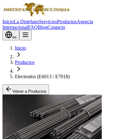
Inicio
La Distefano
Servicios
Productos
Agencia
Internacional
FAQ
Blog
Contacto
es
Inicio
Productos
Electrodos (E6013 / E7018)
Volver a Productos