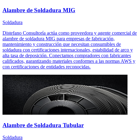
Alambre de Soldadura MIG
Soldadura
Distefano Consultoría actúa como proveedora y agente comercial de
alambre de soldadura MIG para empresas de fabricación,
mantenimiento y construcción que necesitan consumibles de
soldadura con certificaciones internacionales, estabilidad de arco y
alta tasa de deposición. Conectamos compradores con fabricantes
calificados, garantizando materiales conformes a las normas AWS y
con certificaciones de entidades reconocidas.
Alambre de Soldadura Tubular
Soldadura