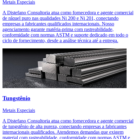
Metais Especiais
A Distefano Consultoria atua como fornecedora e agente comercial
de níquel puro nas qualidades Ni 200 e Ni 201, conectando
empresas a fabricantes qualificados internacionais. Nosso
agenciamento garante matéria-prima com rastreabilidade,
conformidade com normas ASTM e suporte dedicado em todo o
ciclo de fornecimento, desde a análise técnica até a entrega.
Tungstênio
Metais Especiais
A Distefano Consultoria atua como fornecedora e agente comercial
de tungstênio de alta pureza, conectando empresas a fabricantes
internacionais qualificados. Atendemos demandas que exigem
material com rastreabilidade, conformidade com normas ASTM e