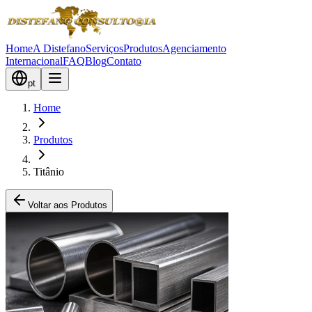
Home
A Distefano
Serviços
Produtos
Agenciamento
Internacional
FAQ
Blog
Contato
pt
Home
Produtos
Titânio
Voltar aos Produtos