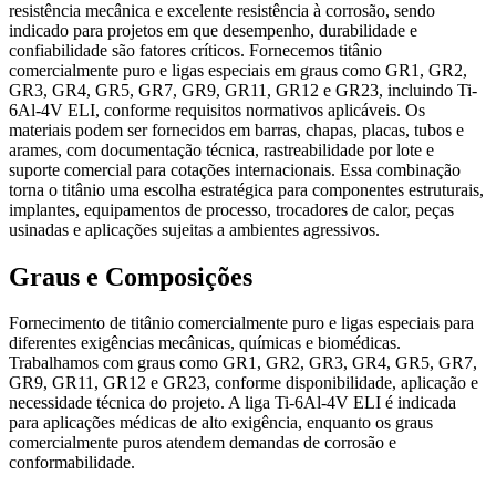
resistência mecânica e excelente resistência à corrosão, sendo
indicado para projetos em que desempenho, durabilidade e
confiabilidade são fatores críticos. Fornecemos titânio
comercialmente puro e ligas especiais em graus como GR1, GR2,
GR3, GR4, GR5, GR7, GR9, GR11, GR12 e GR23, incluindo Ti-
6Al-4V ELI, conforme requisitos normativos aplicáveis. Os
materiais podem ser fornecidos em barras, chapas, placas, tubos e
arames, com documentação técnica, rastreabilidade por lote e
suporte comercial para cotações internacionais. Essa combinação
torna o titânio uma escolha estratégica para componentes estruturais,
implantes, equipamentos de processo, trocadores de calor, peças
usinadas e aplicações sujeitas a ambientes agressivos.
Graus e Composições
Fornecimento de titânio comercialmente puro e ligas especiais para
diferentes exigências mecânicas, químicas e biomédicas.
Trabalhamos com graus como GR1, GR2, GR3, GR4, GR5, GR7,
GR9, GR11, GR12 e GR23, conforme disponibilidade, aplicação e
necessidade técnica do projeto. A liga Ti-6Al-4V ELI é indicada
para aplicações médicas de alto exigência, enquanto os graus
comercialmente puros atendem demandas de corrosão e
conformabilidade.