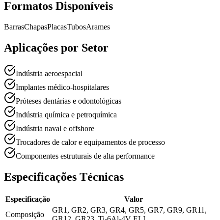
Formatos Disponíveis
Barras
Chapas
Placas
Tubos
Arames
Aplicações por Setor
Indústria aeroespacial
Implantes médico-hospitalares
Próteses dentárias e odontológicas
Indústria química e petroquímica
Indústria naval e offshore
Trocadores de calor e equipamentos de processo
Componentes estruturais de alta performance
Especificações Técnicas
Especificação
Valor
GR1, GR2, GR3, GR4, GR5, GR7, GR9, GR11,
Composição
GR12, GR23, Ti-6Al-4V ELI