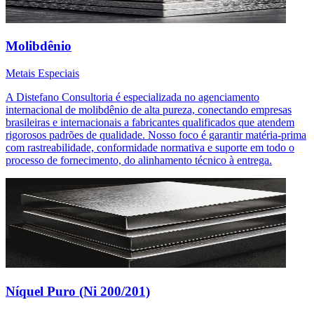
Molibdênio
Metais Especiais
A Distefano Consultoria é especializada no agenciamento
internacional de molibdênio de alta pureza, conectando empresas
brasileiras e internacionais a fabricantes qualificados que atendem
rigorosos padrões de qualidade. Nosso foco é garantir matéria-prima
com rastreabilidade, conformidade normativa e suporte em todo o
processo de fornecimento, do alinhamento técnico à entrega.
Níquel Puro (Ni 200/201)