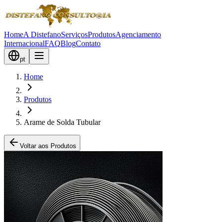
Home
A Distefano
Serviços
Produtos
Agenciamento
Internacional
FAQ
Blog
Contato
pt
Home
Produtos
Arame de Solda Tubular
Voltar aos Produtos