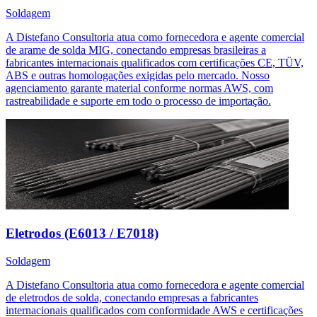
Soldagem
A Distefano Consultoria atua como fornecedora e agente comercial
de arame de solda MIG, conectando empresas brasileiras a
fabricantes internacionais qualificados com certificações CE, TÜV,
ABS e outras homologações exigidas pelo mercado. Nosso
agenciamento garante material conforme normas AWS, com
rastreabilidade e suporte em todo o processo de importação.
Eletrodos (E6013 / E7018)
Soldagem
A Distefano Consultoria atua como fornecedora e agente comercial
de eletrodos de solda, conectando empresas a fabricantes
internacionais qualificados com conformidade AWS e certificações